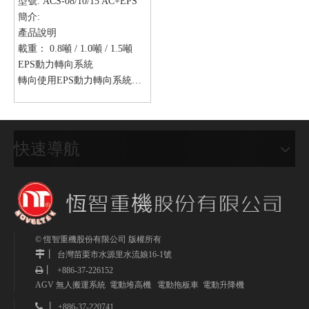
型號:
ACS-08/10/15 AC+EPS
簡介:
產品說明
載重： 0.8噸 / 1.0噸 / 1.5噸
EPS動力轉向系統
轉向使用EPS動力轉向系統，
操縱桿轉向不費力，185度輕
巧靈活轉向，在狹小走道操控
自如。
省電能
快速導航
新式AC變頻電路控制系統，省
電30%以上，性能好、壽命
長、品質安定、無段變速、起
步及行走更是平穩順暢。
安全配備
行車轉彎時，車速自動減速
© 恆智重機股份有限公司 版權所有
丨
50%；操縱桿上配有先進的倒
台灣
苗栗市水源里水流娘16-1號
丨
車安全開關，操作人員碰撞
+886-37-226152

AGV 無人搬運系統 電動堆高機 電動拖板車 電動升降機
時，自動往前行駛，確保操作
人員安全。倒車時蜂鳴器響聲
 丨
+886-37-220741