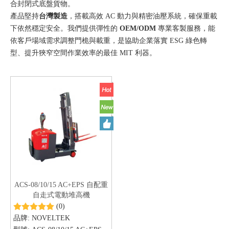
合封閉式底盤貨物。
產品堅持
台灣製造
，搭載高效 AC 動力與精密油壓系統，確保重載
下依然穩定安全。我們提供彈性的
OEM/ODM
專業客製服務，能
依客戶場域需求調整門桅與載重，是協助企業落實 ESG 綠色轉
型、提升狹窄空間作業效率的最佳 MIT 利器。
ACS-08/10/15 AC+EPS 自配重
自走式電動堆高機
AC+EPS（0.8噸 / 1.0噸 / 1.5
(0)
噸）
品牌:
NOVELTEK