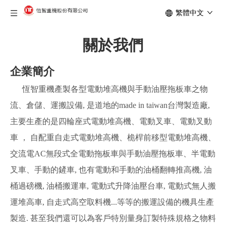
繁體中文
關於我們
企業簡介
恆智重機產製各型電動堆高機與手動油壓拖板車之物
流、倉儲、運搬設備, 是道地的made in taiwan台灣製造廠,
主要生產的是四輪座式電動堆高機、電動叉車、電動叉動
車 ， 自配重自走式電動堆高機、桅桿前移型電動堆高機、
交流電AC無段式全電動拖板車與手動油壓拖板車、半電動
叉車、手動的鏟車, 也有電動和手動的油桶翻轉推高機, 油
桶過磅機, 油桶搬運車, 電動式升降油壓台車, 電動式無人搬
運堆高車, 自走式高空取料機...等等的搬運設備的機具生產
製造. 甚至我們還可以為客戶特別量身訂製特殊規格之物料