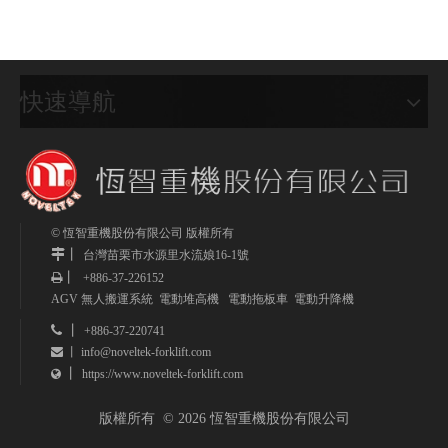
快速導航
© 恆智重機股份有限公司 版權所有
丨
台灣
苗栗市水源里水流娘16-1號
丨
+886-37-226152

AGV 無人搬運系統 電動堆高機 電動拖板車 電動升降機
 丨
+886-37-220741
info@noveltek-forklift.com
 丨
丨
https://www.noveltek-forklift.com

版權所有 © 2026 恆智重機股份有限公司