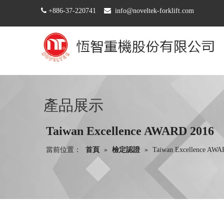

+886-37-220741

info@noveltek-forklift.com
產品展示
Taiwan Excellence AWARD 2016
當前位置：
首頁
»
檢定認證
»
Taiwan Excellence AWA