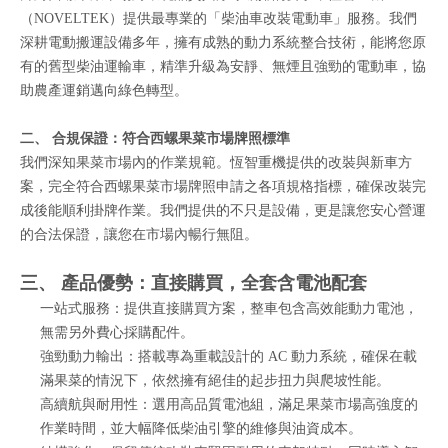
（NOVELTEK）提供最專業的「柴油車改裝電動車」服務。我們
深耕電動搬運設備多年，擁有成熟的動力系統整合技術，能將您原
有的舊型柴油運輸車，精準升級為安靜、無煙且強勁的電動車，協
助農產運銷邁向綠色轉型。
二、 合規保證：符合西螺果菜市場牌照標準
我們深知果菜市場內的作業規範。恆智重機提供的改裝與新車方
案，完全符合西螺果菜市場牌照申請之各項規格指標，確保改裝完
成後能順利掛牌作業。我們提供的不只是設備，更是讓您安心營運
的合法保證，讓您在市場內暢行無阻。
三、 產品優勢：直接購買，全套含電池配套
一站式服務：提供直接購買方案，整車包含高效能動力電池，
無需另外費心採購配件。
強勁動力輸出：搭載專為重載設計的 AC 動力系統，確保在載
滿果菜的情況下，依然擁有絕佳的起步扭力與爬坡性能。
高續航與耐用性：選用高品質電池組，滿足果菜市場高強度的
作業時間，並大幅降低柴油引擎的維修與油資成本。