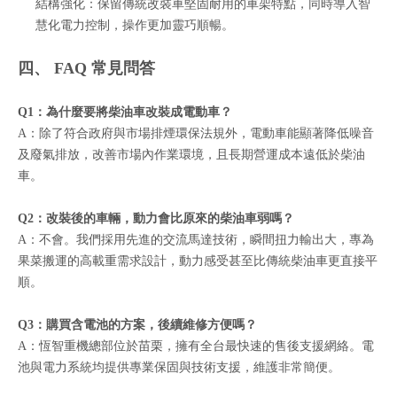
結構強化：保留傳統改裝車堅固耐用的車架特點，同時導入智
慧化電力控制，操作更加靈巧順暢。
四、 FAQ 常見問答
Q1：為什麼要將柴油車改裝成電動車？
A：除了符合政府與市場排煙環保法規外，電動車能顯著降低噪音
及廢氣排放，改善市場內作業環境，且長期營運成本遠低於柴油
車。
Q2：改裝後的車輛，動力會比原來的柴油車弱嗎？
A：不會。我們採用先進的交流馬達技術，瞬間扭力輸出大，專為
果菜搬運的高載重需求設計，動力感受甚至比傳統柴油車更直接平
順。
Q3：購買含電池的方案，後續維修方便嗎？
A：恆智重機總部位於苗栗，擁有全台最快速的售後支援網絡。電
池與電力系統均提供專業保固與技術支援，維護非常簡便。