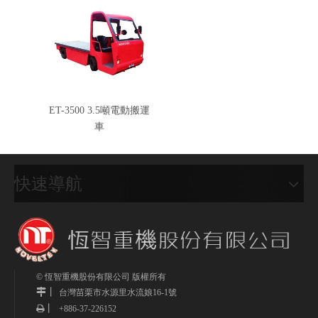
ET-3500 3.5噸電動搬運
車
快速導航
© 恆智重機股份有限公司 版權所有
丨
台灣
苗栗市水源里水流娘16-1號
丨
+886-37-226152
