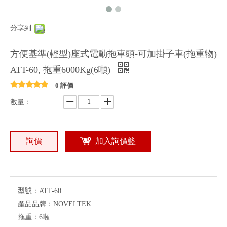
分享到:
方便基準(輕型)座式電動拖車頭-可加掛子車(拖重物)
ATT-60, 拖重6000Kg(6噸)
0 評價
數量：
詢價
加入詢價籃
型號：
ATT-60
產品品牌：
NOVELTEK
拖重：
6噸