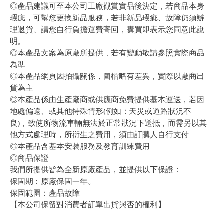
◎產品建議可至本公司工廠觀賞實品後決定，若商品本身
瑕疵，可幫您更換新品服務，若非新品瑕疵、故障仍須辦
理退貨、請您自行負擔運費寄回，購買即表示您同意此說
明。
◎本產品文案為原廠所提供，若有變動敬請參照實際商品
為準
◎本產品網頁因拍攝關係，圖檔略有差異，實際以廠商出
貨為主
◎本產品係由生產廠商或供應商免費提供基本運送，若因
地處偏遠、或其他特殊情形(例如：天災或道路狀況不
良)，致使所物流車輛無法於正常狀況下送抵，而需另以其
他方式處理時，所衍生之費用，須由訂購人自行支付
◎本產品含基本安裝服務及教育訓練費用
◎商品保證
我們所提供皆為全新原廠產品，並提供以下保證：
保固期：原廠保固一年。
保固範圍：產品故障
【本公司保留對消費者訂單出貨與否的權利】