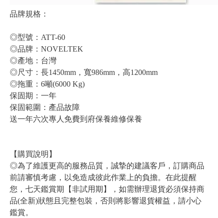
品牌規格：
◎型號：ATT-60
◎品牌：NOVELTEK
◎產地：台灣
◎尺寸：長1450mm，寬986mm，高1200mm
◎拖重：6噸(6000 Kg)
保固期：一年
保固範圍：產品故障
送一年六次專人免費到府保養維修保養
【購買說明】
◎為了維護更高的服務品質，誠摯的建議客戶，訂購商品
前請審慎考慮，以免造成彼此作業上的負擔。在此提醒
您，七天鑑賞期【非試用期】，如需辦理退貨必須保持商
品(全新)狀態且完整包裝，否則將影響退貨權益，請小心
鑑賞。