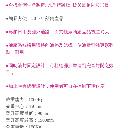
●全機台灣生產製造, 此為特製版, 貨叉底腿同步加長
●簡易方便，2017
年熱銷產品
●專銷日本及國外通路，與其他廠商產品品質差異大
●油壓系統採用獨特的油路及結構，使油壓泵浦更形強
勁、耐用
●同時油封固定設計，可杜絕漏油並達到完全封閉之效
果，
●加上特有緩衝設計，使用者可自在控制下降速度
載重能力：
1000Kg
荷重中心：
450mm
舉升高度最低：
90mm
舉升高度最高：
1500mm
全車重量：
180Kg