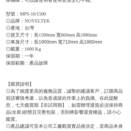
降機構，可以讓使用者使用更加安心平穩。
型號：MPS-10/1500
◎品牌：NOVELTEK
◎產地：台灣
◎貨叉尺寸：長1500mm 寬660mm 高1880mm
◎車身
尺寸：長19
00mm 寬71
0mm 高1880mm
◎載重：1000 Kg
保固期：一年
保固範圍：產品故障
【購買說明】
◎為了維護更高的服務品質，誠摯的建議客戶，訂購商品
前請審慎考慮，以免造成彼此作業上的負擔。在此提醒
您，七天鑑賞期【非試用期】，如需辦理退貨必須保持商
品(全新)狀態且完整包裝，否則將影響退貨權益，請小心
鑑賞。
◎產品建議可至本公司工廠觀賞實品後決定，若商品本身