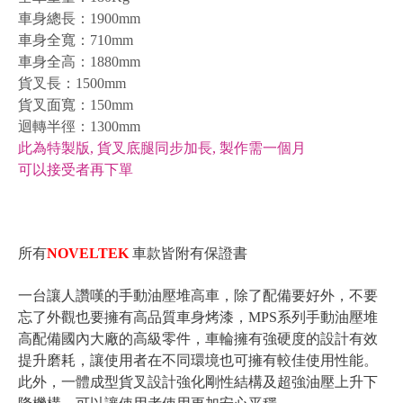
車身總長：
1900mm
車身全寬：
710mm
車身全高：
1880mm
貨叉長：15
00mm
貨叉面寬：
150mm
迴轉半徑：
1300mm
此為特製版, 貨叉底腿同步加長, 製作需一個月
可以接受者再下單
所有
NOVELTEK
車款皆附有保證書
一台讓人讚嘆的手動油壓堆高車，除了配備要好外，不要
忘了外觀也要擁有高品質車身烤漆，MPS系列手動油壓堆
高配備國內大廠的高級零件，車輪擁有強硬度的設計有效
提升磨耗，讓使用者在不同環境也可擁有較佳使用性能。
此外，一體成型貨叉設計強化剛性結構及超強油壓上升下