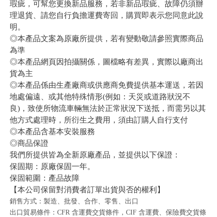
瑕疵，可幫您更換新品服務，若非新品瑕疵、故障仍須辦
理退貨、請您自行負擔運費寄回，購買即表示您同意此說
明。
◎本產品文案為原廠所提供，若有變動敬請參照實際商品
為準
◎本產品網頁因拍攝關係，圖檔略有差異，實際以廠商出
貨為主
◎本產品係由生產廠商或供應商免費提供基本運送，若因
地處偏遠、或其他特殊情形(例如：天災或道路狀況不
良)，致使所物流車輛無法於正常狀況下送抵，而需另以其
他方式處理時，所衍生之費用，須由訂購人自行支付
◎本產品含基本安裝服務
◎商品保證
我們所提供皆為全新原廠產品，並提供以下保證：
保固期：原廠保固一年。
保固範圍：產品故障
【本公司保留對消費者訂單出貨與否
的權利】
銷售方式：製造、批發、合作、零售、出口
出口貿易條件：CFR 含運費交貨條件，CIF 含運費、保險費交貨條